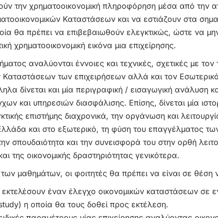
ούν την χρηματοοικονομική πληροφόρηση μέσα από την 
τοοικονομικών Καταστάσεων και να εστιάζουν στα σημαντ
οία θα πρέπει να επιβεβαιωθούν ελεγκτικώς, ώστε να μη
κή χρηματοοικονομική εικόνα μια επιχείρησης.
ήματος αναλύονται έννοιες και τεχνικές, σχετικές με τον 
 Καταστάσεων των επιχειρήσεων αλλά και τον Εσωτερικ
ηλα δίνεται και μία περιγραφική / εισαγωγική ανάλυση κα
γχων και υπηρεσιών διασφάλισης. Επίσης, δίνεται μία ιστ
γκτικής επιστήμης διαχρονικά, την οργάνωση και λειτουργ
Ελλάδα και στο εξωτερικό, τη φύση του επαγγέλματος τ
την σπουδαιότητα και την συνεισφορά του στην ορθή λειτ
αι της οικονομικής δραστηριότητας γενικότερα.
ων μαθημάτων, οι φοιτητές θα πρέπει να είναι σε θέση 
 εκτελέσουν έναν έλεγχο οικονομικών καταστάσεων σε εν
study) η οποία θα τους δοθεί προς εκτέλεση.
ειδικές παραμέτρους μίας επιχείρησης αναλύοντας οικονο