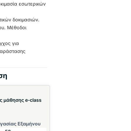
δοκιμασία εσωτερικών
τικών δοκιμασιών.
ου. Μέθοδοι
γχος για
παράστασης
ση
ς μάθησης e-class
γασίας Εξαμήνου