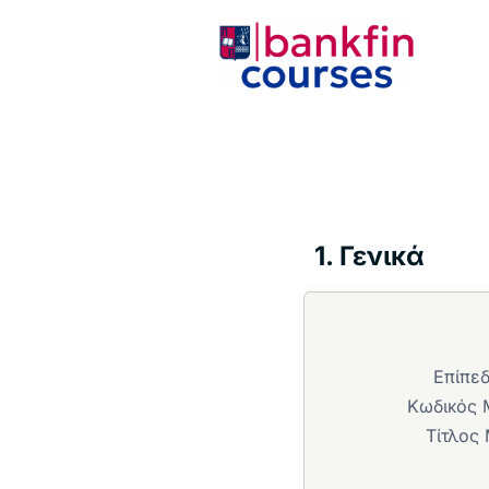
Μεταπηδήστε
στο
περιεχόμενο
1. Γενικά
Επίπε
Κωδικός 
Τίτλος