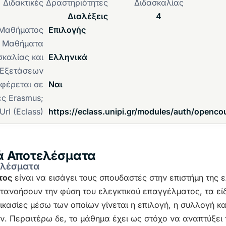
Διδακτικές Δραστηριότητες
Διδασκαλίας
Διαλέξεις
4
 Μαθήματος
Επιλογής
α Μαθήματα
καλίας και
Ελληνικά
Εξετάσεων
φέρεται σε
Ναι
ές Erasmus;
Url (Eclass)
https://eclass.unipi.gr/modules/auth/openc
ά Αποτελέσματα
ελέσματα
τος
είναι να εισάγει τους σπουδαστές στην επιστήμη της ε
τανοήσουν την φύση του ελεγκτικού επαγγέλματος, τα εί
δικασίες μέσω των οποίων γίνεται η επιλογή, η συλλογή κ
ν. Περαιτέρω δε, το μάθημα έχει ως στόχο να αναπτύξει 