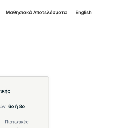
Μαθησιακά Αποτελέσματα
English
τικής
δών
6ο ή 8ο
Πιστωτικές