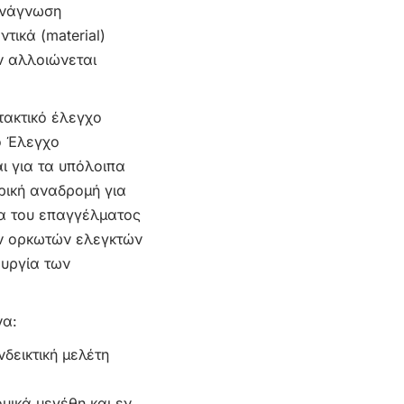
ανάγνωση
ικά (material)
ν αλλοιώνεται
τακτικό έλεγχο
ό Έλεγχο
ι για τα υπόλοιπα
ορική αναδρομή για
ία του επαγγέλματος
ων ορκωτών ελεγκτών
ουργία των
να:
δεικτική μελέτη
μικά μεγέθη και εν