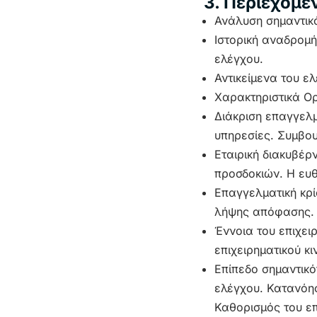
3. Περιεχόμ
Ανάλυση σημαντικό
Ιστορική αναδρομή
ελέγχου.
Αντικείμενα του ε
Χαρακτηριστικά Ορ
Διάκριση επαγγελμ
υπηρεσίες. Συμβου
Εταιρική διακυβέρ
προσδοκιών. Η ευ
Επαγγελματική κρί
λήψης απόφασης.
Έννοια του επιχειρ
επιχειρηματικού κ
Επίπεδο σημαντικό
ελέγχου. Κατανόησ
Καθορισμός του επ