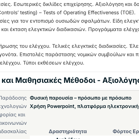
ασίες. Εσωτερικές δικλίδες επιχείρησης. Αξιολόγηση και 
Controls’ testing) – Tests of Operating Effectiveness (TOE).
ασίες για τον εντοπισμό ουσιωδών σφαλμάτων. Είδη ελεγκ
και έκταση ελεγκτικών διαδικασιών. Προγράμματα ελέγχ
ήρωσης του ελέγχου. Τελικές ελεγκτικές διαδικασίες. Έλε
γονότα. Επιστολές παράστασης νομικών συμβούλων και 
 ελέγχου. Τύποι εκθέσεων ελέγχου.
ς και Μαθησιακές Μέθοδοι - Αξιολόγη
 Παράδοσης
Φυσική παρουσία – πρόσωπο με πρόσωπο
εχνολογιών
Χρήση Powerpoint, πλατφόρμα ηλεκτρονική
φορίας και
πικοινωνιών
ιδασκαλίας
Δραστηριότητα
Φόρτος Ερ