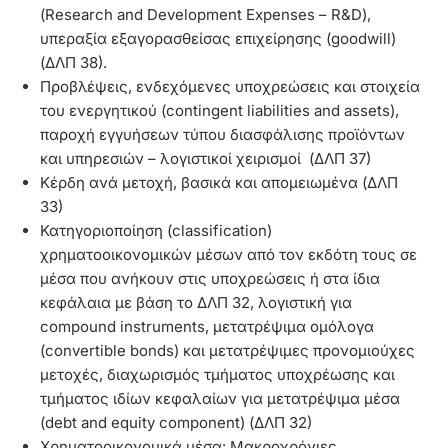
(Research and Development Expenses – R&D),
υπεραξία εξαγορασθείσας επιχείρησης (goodwill)
(ΔΛΠ 38).
Προβλέψεις, ενδεχόμενες υποχρεώσεις και στοιχεία
του ενεργητικού (contingent liabilities and assets),
παροχή εγγυήσεων τύπου διασφάλισης προϊόντων
και υπηρεσιών – λογιστικοί χειρισμοί (ΔΛΠ 37)
Κέρδη ανά μετοχή, βασικά και απομειωμένα (ΔΛΠ
33)
Κατηγοριοποίηση (classification)
χρηματοοικονομικών μέσων από τον εκδότη τους σε
μέσα που ανήκουν στις υποχρεώσεις ή στα ίδια
κεφάλαια με βάση το ΔΛΠ 32, λογιστική για
compound instruments, μετατρέψιμα ομόλογα
(convertible bonds) και μετατρέψιμες προνομιούχες
μετοχές, διαχωρισμός τμήματος υποχρέωσης και
τμήματος ιδίων κεφαλαίων για μετατρέψιμα μέσα
(debt and equity component) (ΔΛΠ 32)
Χρηματοοικονομικά μέσα: Μακροχρόνιες