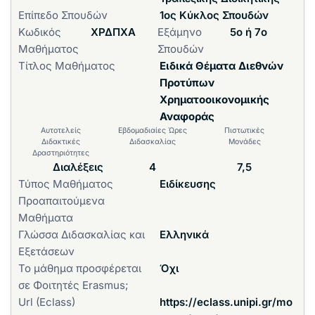
Επίπεδο Σπουδών
1ος Κύκλος Σπουδών
Κωδικός
ΧΡΔΠΧΑ
Εξάμηνο
5ο ή 7ο
Μαθήματος
Σπουδών
Τίτλος Μαθήματος
Ειδικά Θέματα Διεθνών
Προτύπων
Χρηματοοικονομικής
Αναφοράς
Αυτοτελείς
Εβδομαδιαίες Ώρες
Πιστωτικές
Διδακτικές
Διδασκαλίας
Μονάδες
Δραστηριότητες
Διαλέξεις
4
7,5
Τύπος Μαθήματος
Ειδίκευσης
Προαπαιτούμενα
Μαθήματα
Γλώσσα Διδασκαλίας και
Ελληνικά
Εξετάσεων
Το μάθημα προσφέρεται
Όχι
σε Φοιτητές Erasmus;
Url (Eclass)
https://eclass.unipi.gr/mo