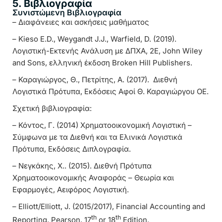
5. Βιβλιογραφία
Συνιστώμενη Βιβλιογραφία
– Διαφάνειες και ασκήσεις μαθήματος
– Kieso E.D., Weygandt J.J., Warfield, D. (2019).
Λογιστική-Εκτενής Ανάλυση με ΔΠΧΑ, 2E, John Wiley
and Sons, ελληνική έκδοση Broken Hill Publishers.
– Καραγιώργος, Θ., Πετρίτης, Α. (2017). Διεθνή
Λογιστικά Πρότυπα, Εκδόσεις Αφοί Θ. Καραγιώργου ΟΕ.
Σχετική βιβλιογραφία:
– Κόντος, Γ. (2014) Χρηματοοικονομική Λογιστική –
Σύμφωνα με τα Διεθνή και τα Ελινικά Λογιστικά
Πρότυπα, Εκδόσεις Διπλογραφία.
– Νεγκάκης, Χ.. (2015). Διεθνή Πρότυπα
Χρηματοοικονομικής Αναφοράς – Θεωρία και
Εφαρμογές, Αειφόρος Λογιστική.
– Elliott/Elliott, J. (2015/2017), Financial Accounting and
th
th
Reporting, Pearson, 17
or 18
Edition.