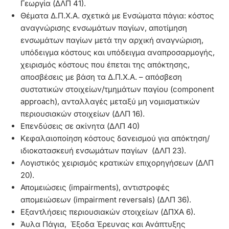
Γεωργία (ΔΛΠ 41).
Θέματα Δ.Π.Χ.Α. σχετικά με Ενσώματα πάγια: κόστος
αναγνώρισης ενσωμάτων παγίων, αποτίμηση
ενσωμάτων παγίων μετά την αρχική αναγνώριση,
υπόδειγμα κόστους και υπόδειγμα αναπροσαρμογής,
χειρισμός κόστους που έπεται της απόκτησης,
αποσβέσεις με βάση τα Δ.Π.Χ.Α. – απόσβεση
συστατικών στοιχείων/τμημάτων παγίου (component
approach), ανταλλαγές μεταξύ μη νομισματικών
περιουσιακών στοιχείων (ΔΛΠ 16).
Επενδύσεις σε ακίνητα (ΔΛΠ 40)
Κεφαλαιοποίηση κόστους δανεισμού για απόκτηση/
ιδιοκατασκευή ενσωμάτων παγίων (ΔΛΠ 23).
Λογιστικός χειρισμός κρατικών επιχορηγήσεων (ΔΛΠ
20).
Απομειώσεις (impairments), αντιστροφές
απομειώσεων (impairment reversals) (ΔΛΠ 36).
Εξαντλήσεις περιουσιακών στοιχείων (ΔΠΧΑ 6).
Άυλα Πάγια, Έξοδα Έρευνας και Ανάπτυξης