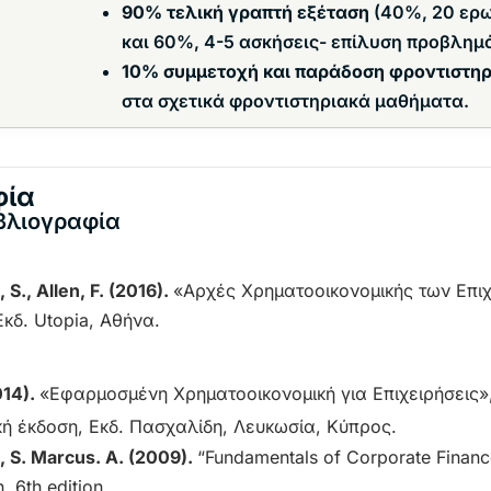
90% τελική γραπτή εξέταση
(40%, 20 ερ
και 60%, 4-5 ασκήσεις- επίλυση προβλημ
10% συμμετοχή και παράδοση φροντιστη
στα σχετικά φροντιστηριακά μαθήματα.
φία
βλιογραφία
 S., Allen, F. (2016).
«Αρχές Χρηματοοικονομικής των Επιχ
Εκδ. Utopia, Αθήνα.
014).
«Εφαρμοσμένη Χρηματοοικονομική για Επιχειρήσεις»
ή έκδοση, Εκδ. Πασχαλίδη, Λευκωσία, Κύπρος.
, S. Marcus. A. (2009).
“Fundamentals of Corporate Financ
n, 6th edition.