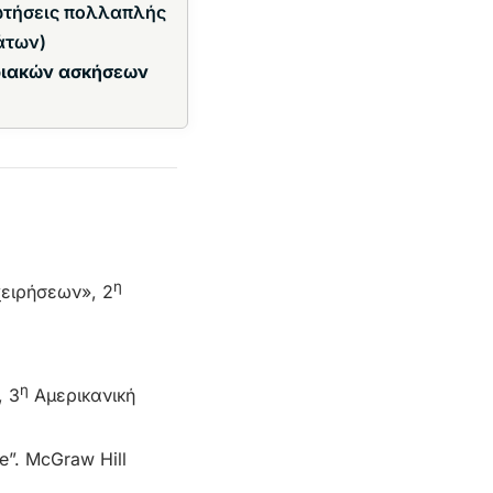
ωτήσεις πολλαπλής
άτων)
ριακών ασκήσεων
η
ειρήσεων», 2
η
, 3
Αμερικανική
e”. McGraw Hill