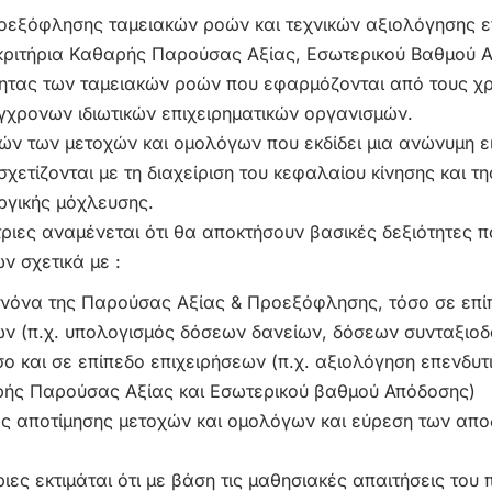
οεξόφλησης ταμειακών ροών και τεχνικών αξιολόγησης ε
κριτήρια Καθαρής Παρούσας Αξίας, Εσωτερικού Βαθμού Α
ητας των ταμειακών ροών που εφαρμόζονται από τους χρ
γχρονων ιδιωτικών επιχειρηματικών οργανισμών.
ών των μετοχών και ομολόγων που εκδίδει μια ανώνυμη ει
χετίζονται με τη διαχείριση του κεφαλαίου κίνησης και 
υργικής μόχλευσης.
/τριες αναμένεται ότι θα αποκτήσουν βασικές δεξιότητες 
 σχετικά με :
νόνα της Παρούσας Αξίας & Προεξόφλησης, τόσο σε επί
ν (π.χ. υπολογισμός δόσεων δανείων, δόσεων συνταξιοδ
 και σε επίπεδο επιχειρήσεων (π.χ. αξιολόγηση επενδυτ
αρής Παρούσας Αξίας και Εσωτερικού βαθμού Απόδοσης)
κές αποτίμησης μετοχών και ομολόγων και εύρεση των απ
ριες εκτιμάται ότι με βάση τις μαθησιακές απαιτήσεις του