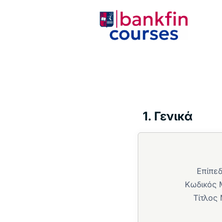
Μεταπηδήστε
στο
περιεχόμενο
1. Γενικά
Επίπε
Κωδικός 
Τίτλος