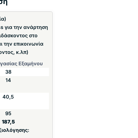
ση
ία)
s για την ανάρτηση
ιδάσκοντος στο
αι την επικοινωνία
οντος, κ.λπ)
γασίας Εξαμήνου
38
14
40,5
95
187,5
ξιολόγησης
: