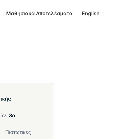
Μαθησιακά Αποτελέσματα
English
τικής
δών
3ο
Πιστωτικές