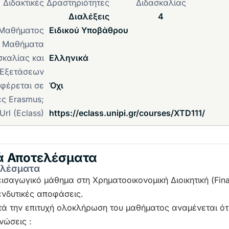
Διδακτικές Δραστηριότητες
Διδασκαλίας
Διαλέξεις
4
 Μαθήματος
Ειδικού Υποβάθρου
α Μαθήματα
καλίας και
Ελληνικά
Εξετάσεων
φέρεται σε
Όχι
ές Erasmus;
Url (Eclass)
https://eclass.unipi.gr/courses/XTD111/
ά Αποτελέσματα
ελέσματα
εισαγωγικό μάθημα στη Χρηματοοικονομική Διοικητική (Fin
ενδυτικές αποφάσεις.
ετά την επιτυχή ολοκλήρωση του μαθήματος αναμένεται ότ
νώσεις :