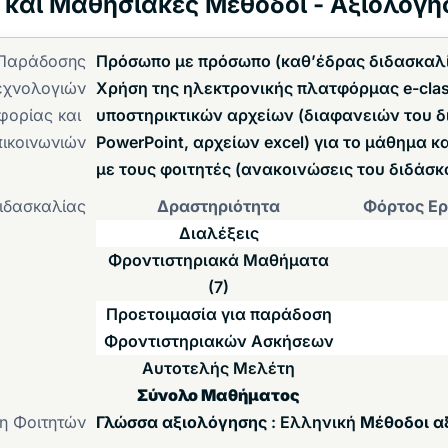
ς και Μαθησιακές Μέθοδοι - Αξιολόγη
 Παράδοσης
Πρόσωπο με πρόσωπο (καθ’έδρας διδασκαλ
εχνολογιών
Χρήση της ηλεκτρονικής πλατφόρμας e-clas
φορίας και
υποστηρικτικών αρχείων (διαφανειών του δ
πικοινωνιών
PowerPoint, αρχείων excel) για το μάθημα κ
με τους φοιτητές (ανακοινώσεις του διδάσκ
ιδασκαλίας
Δραστηριότητα
Φόρτος Ερ
Διαλέξεις
Φροντιστηριακά Μαθήματα
(7)
Προετοιμασία για παράδοση
Φροντιστηριακών Ασκήσεων
Αυτοτελής Μελέτη
Σύνολο Μαθήματος
η Φοιτητών
Γλώσσα αξιολόγησης
: Ελληνική
Μέθοδοι α