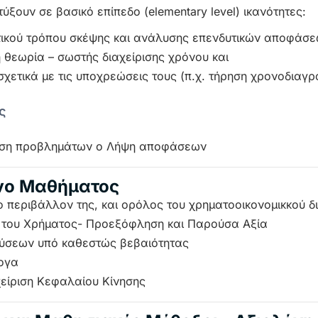
ξουν σε βασικό επίπεδο (elementary level) ικανότητες:
ικού τρόπου σκέψης και ανάλυσης επενδυτικών αποφάσε
 θεωρία – σωστής διαχείρισης χρόνου και
χετικά με τις υποχρεώσεις τους (π.χ. τήρηση χρονοδια
ς
υση προβλημάτων o Λήψη αποφάσεων
ενο Μαθήματος
το περιβάλλον της, και ορόλος του χρηματοοικονομικκού δ
α του Χρήματος- Προεξόφληση και Παρούσα Αξία
ύσεων υπό καθεστώς βεβαιότητας
ογα
είριση Κεφαλαίου Κίνησης