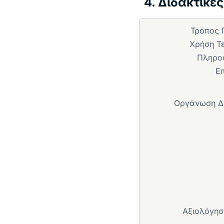
4. Διδακτικέ
Τρόπος
Χρήση Τ
Πληρο
Ε
Οργάνωση Δ
Αξιολόγησ