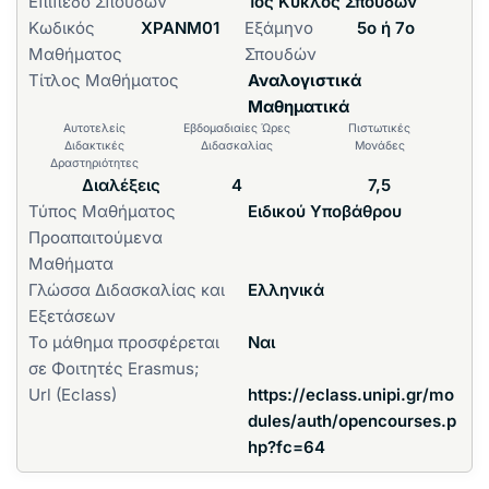
Επίπεδο Σπουδών
1ος Κύκλος Σπουδών
Κωδικός
ΧΡΑΝΜ01
Εξάμηνο
5ο ή 7ο
Μαθήματος
Σπουδών
Τίτλος Μαθήματος
Αναλογιστικά
Μαθηματικά
Αυτοτελείς
Εβδομαδιαίες Ώρες
Πιστωτικές
Διδακτικές
Διδασκαλίας
Μονάδες
Δραστηριότητες
Διαλέξεις
4
7,5
Τύπος Μαθήματος
Ειδικού Υποβάθρου
Προαπαιτούμενα
Μαθήματα
Γλώσσα Διδασκαλίας και
Ελληνικά
Εξετάσεων
Το μάθημα προσφέρεται
Ναι
σε Φοιτητές Erasmus;
Url (Eclass)
https://eclass.unipi.gr/mo
dules/auth/opencourses.p
hp?fc=64